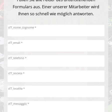
Formulars aus. Einer unserer Mitarbeiter wird
Ihnen so schnell wie möglich antworten.
cf7_nome_cognome *
cf7_email *
cf7_telefono *
cf7_societa *
cf7_localita *
cf7_messaggio *