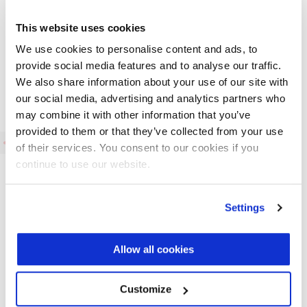
This website uses cookies
We use cookies to personalise content and ads, to
TSM sensors mette in primo piano la sicurezza dei
provide social media features and to analyse our traffic.
propri dipendenti! Nel corso di quest’anno, il nostro
We also share information about your use of our site with
our social media, advertising and analytics partners who
team sta partecipando a un corso online sulla norma
may combine it with other information that you’ve
ISO 45001, lo standard internazionale per la salute e
provided to them or that they’ve collected from your use
sicurezza sul lavoro.
of their services. You consent to our cookies if you
Perché questa scelta? Vogliamo creare un ambiente di
continue to use our website.
lavoro ancora più sicuro e salubre per tutti. Il corso,
tenuto dal Dott. Arini Francesco e offerto da Area ISO
Settings
srl, ci darà gli strumenti per migliorare la gestione della
sicurezza, ridurre i rischi e prevenire gli infortuni. Il
Allow all cookies
tutto con la comodità della formazione online!
Il corso è cofinanziato dal Fondo Sociale Europeo Plus,
Customize
dimostrando ancora una volta l’importanza di investire