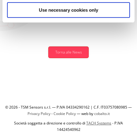
nella sicurezza dei lavoratori.
Use necessary cookies only
Torna alle News
© 2026 - TSM Sensors s.r.l. — P.IVA 04334290162 | C.F. IT03757080985 —
Privacy Policy
-
Cookie Policy
— web by
cobalto.it
Società soggetta a direzione e controllo di
TACH Systems
- P.IVA
14424540962